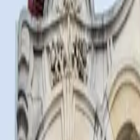
Look2Innovate.com
문의하기
메뉴 열기
오디오 가이드
태블릿
소프트웨어
솔루션
헤드셋
투어 가이드 시
문의하기
홈
/
프로젝트
프로젝트
전 세계의 박물관과 전시가 Look2Innovate 솔루션을 통해 