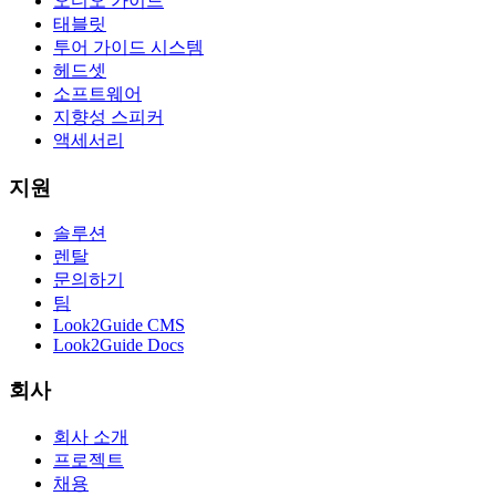
오디오 가이드
태블릿
투어 가이드 시스템
헤드셋
소프트웨어
지향성 스피커
액세서리
지원
솔루션
렌탈
문의하기
팀
Look2Guide CMS
Look2Guide Docs
회사
회사 소개
프로젝트
채용