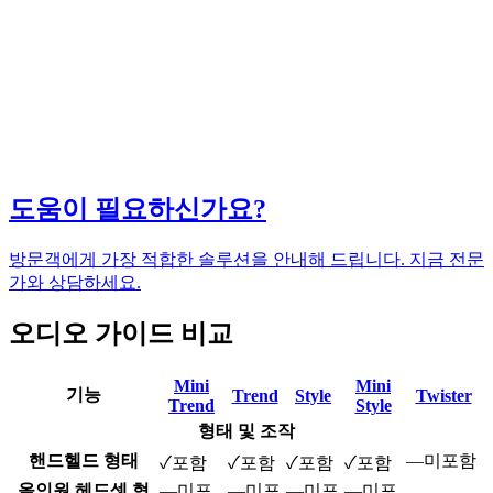
도움이 필요하신가요?
방문객에게 가장 적합한 솔루션을 안내해 드립니다. 지금 전문
가와 상담하세요.
오디오 가이드 비교
Mini
Mini
기능
Trend
Style
Twister
Trend
Style
형태 및 조작
핸드헬드 형태
—
미포함
✓
포함
✓
포함
✓
포함
✓
포함
올인원 헤드셋 형
—
미포
—
미포
—
미포
—
미포