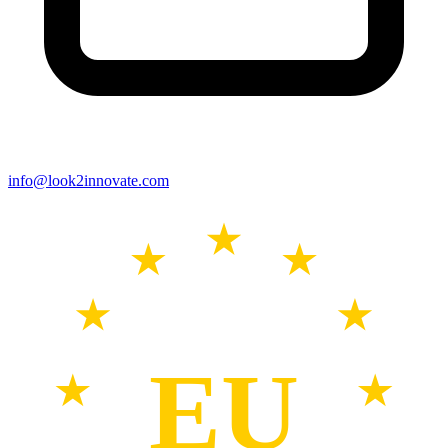
info@look2innovate.com
EU