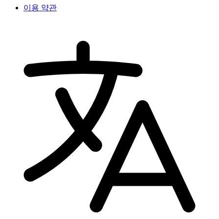
이용 약관