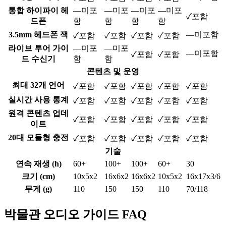
통합 하이파이 헤
—
미포
—
미포
—
미포
—
미포
✓
포함
드폰
함
함
함
함
3.5mm 헤드폰 잭
—
미포함
✓
포함
✓
포함
✓
포함
✓
포함
라이브 투어 가이
—
미포
—
미포
—
미포함
✓
포함
✓
포함
드 수신기
함
함
콘텐츠 및 운영
최대 32개 언어
✓
포함
✓
포함
✓
포함
✓
포함
✓
포함
실시간 사용 통계
✓
포함
✓
포함
✓
포함
✓
포함
✓
포함
원격 콘텐츠 업데
✓
포함
✓
포함
✓
포함
✓
포함
✓
포함
이트
20대 모듈형 충전
✓
포함
✓
포함
✓
포함
✓
포함
✓
포함
기술
연속 재생 (h)
60+
100+
100+
60+
30
크기 (cm)
10x5x2
16x6x2
16x6x2
10x5x2
16x17x3/6
무게 (g)
110
150
150
110
70/118
박물관 오디오 가이드 FAQ