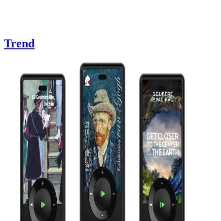
Trend