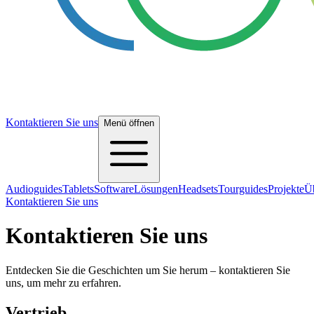
Kontaktieren Sie uns
Menü öffnen
Audioguides
Tablets
Software
Lösungen
Headsets
Tourguides
Projekte
Ü
Kontaktieren Sie uns
Kontaktieren Sie uns
Entdecken Sie die Geschichten um Sie herum – kontaktieren Sie
uns, um mehr zu erfahren.
Vertrieb