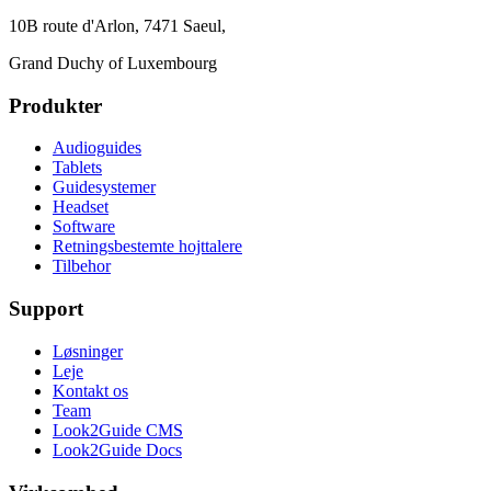
10B route d'Arlon, 7471 Saeul,
Grand Duchy of Luxembourg
Produkter
Audioguides
Tablets
Guidesystemer
Headset
Software
Retningsbestemte hojttalere
Tilbehor
Support
Løsninger
Leje
Kontakt os
Team
Look2Guide CMS
Look2Guide Docs