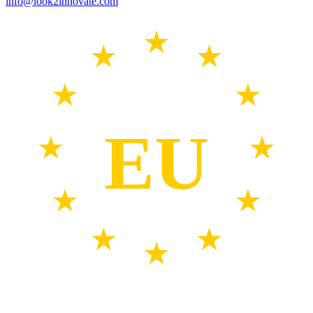
info@look2innovate.com
EU