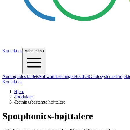
Kontakt os
Aabn menu
Audioguides
Tablets
Software
Løsninger
Headset
Guidesystemer
Projekt
Kontakt os
Hjem
/
Produkter
/
Retningsbestemte højttalere
Spotphonics-højttalere