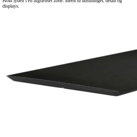
Hold lyden i en afgrænset zone. Ideelt til udstillinger, detail og
displays.