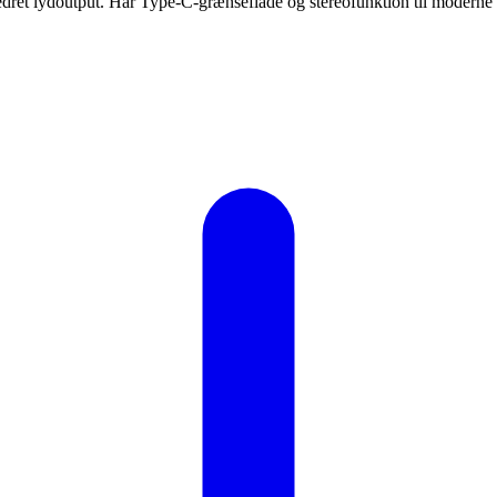
edret lydoutput. Har Type-C-grænseflade og stereofunktion til moderne i