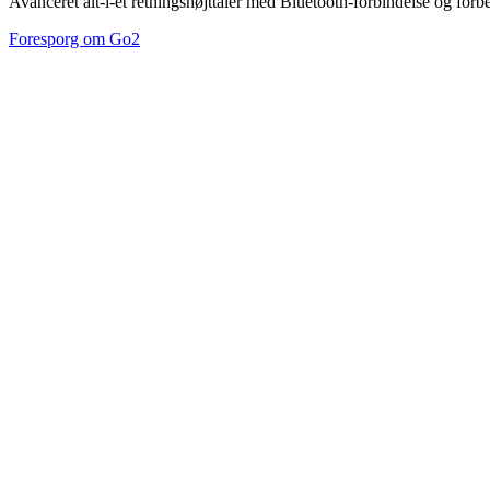
Avanceret alt-i-ét retningshøjttaler med Bluetooth-forbindelse og forb
Foresporg om Go2