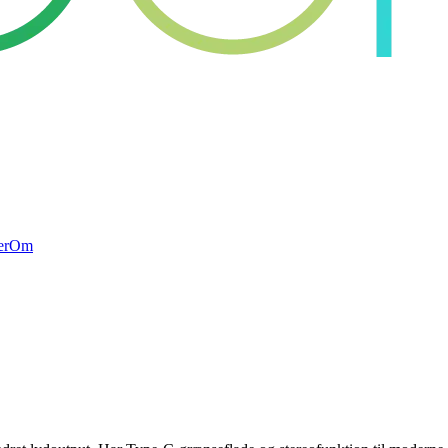
er
Om