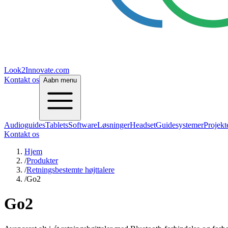
Look2Innovate.com
Kontakt os
Aabn menu
Audioguides
Tablets
Software
Løsninger
Headset
Guidesystemer
Projekt
Kontakt os
Hjem
/
Produkter
/
Retningsbestemte højttalere
/
Go2
Go2