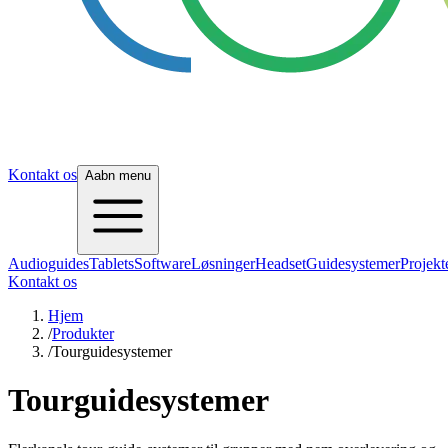
Kontakt os
Aabn menu
Audioguides
Tablets
Software
Løsninger
Headset
Guidesystemer
Projekt
Kontakt os
Hjem
/
Produkter
/
Tourguidesystemer
Tourguidesystemer