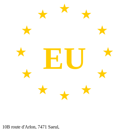
EU
10B route d'Arlon, 7471 Saeul,