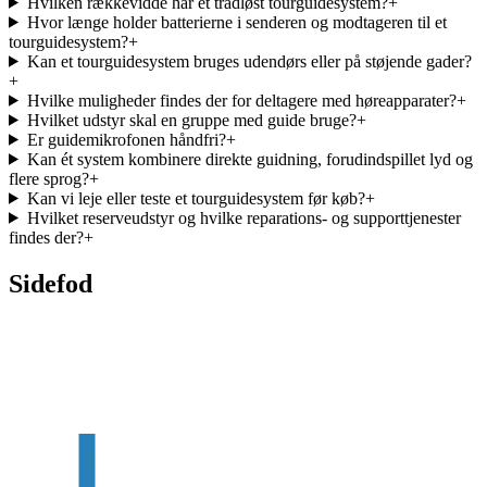
Hvilken rækkevidde har et trådløst tourguidesystem?
+
Hvor længe holder batterierne i senderen og modtageren til et
tourguidesystem?
+
Kan et tourguidesystem bruges udendørs eller på støjende gader?
+
Hvilke muligheder findes der for deltagere med høreapparater?
+
Hvilket udstyr skal en gruppe med guide bruge?
+
Er guidemikrofonen håndfri?
+
Kan ét system kombinere direkte guidning, forudindspillet lyd og
flere sprog?
+
Kan vi leje eller teste et tourguidesystem før køb?
+
Hvilket reserveudstyr og hvilke reparations- og supporttjenester
findes der?
+
Sidefod