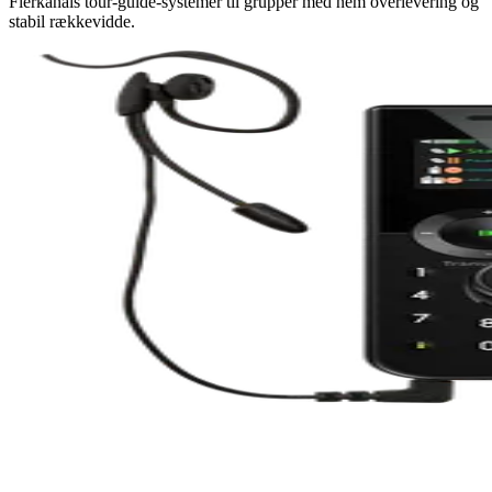
Flerkanals tour‑guide‑systemer til grupper med nem overlevering og
stabil rækkevidde.