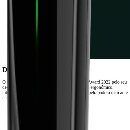
Design intemporal
O Style ganhou o prestigiado Red Dot Design Award 2022 pelo seu
design e funcionalidades inovadores. "O design ergonómico,
intemporal e neutro do Style torna-se apelativo pelo padrão marcante
na parte traseira."