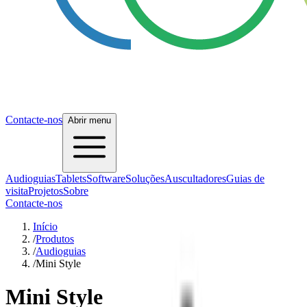
Contacte-nos
Abrir menu
Audioguias
Tablets
Software
Soluções
Auscultadores
Guias de
visita
Projetos
Sobre
Contacte-nos
Início
/
Produtos
/
Audioguias
/
Mini Style
Mini Style