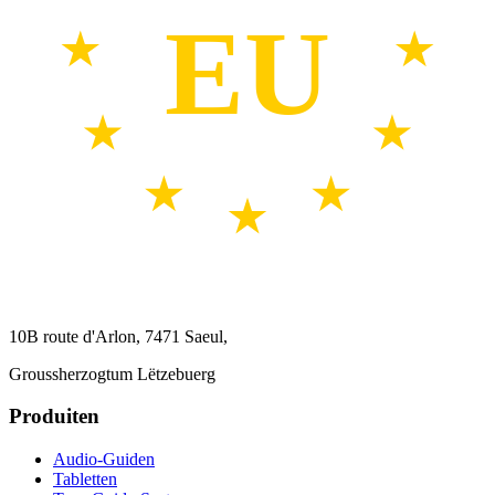
EU
10B route d'Arlon, 7471 Saeul,
Groussherzogtum Lëtzebuerg
Produiten
Audio-Guiden
Tabletten