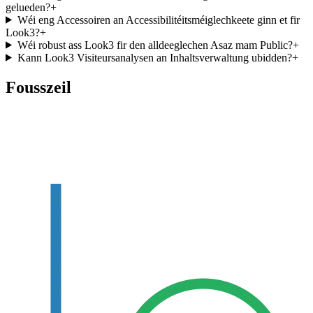
gelueden?
+
Wéi eng Accessoiren an Accessibilitéitsméiglechkeete ginn et fir
Look3?
+
Wéi robust ass Look3 fir den alldeeglechen Asaz mam Public?
+
Kann Look3 Visiteursanalysen an Inhaltsverwaltung ubidden?
+
Fousszeil