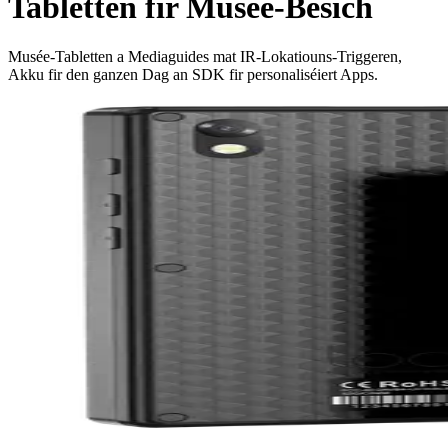
Tabletten fir Musée-Besich
Musée‑Tabletten a Mediaguides mat IR‑Lokatiouns‑Triggeren,
Akku fir den ganzen Dag an SDK fir personaliséiert Apps.