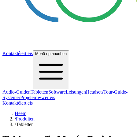
Kontaktéiert eis
Menü opmaachen
Audio-Guiden
Tabletten
Software
Léisungen
Headsets
Tour-Guide-
Systemer
Projeten
Iwwer eis
Kontaktéiert eis
Heem
/
Produiten
/
Tabletten