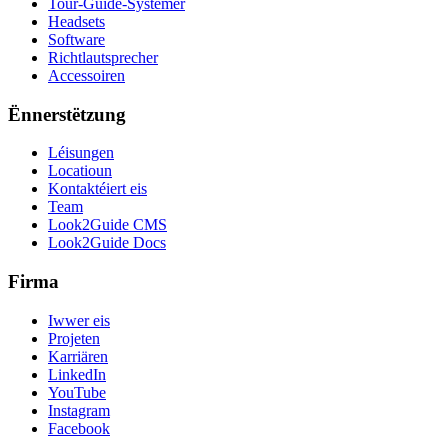
Tour-Guide-Systemer
Headsets
Software
Richtlautsprecher
Accessoiren
Ënnerstëtzung
Léisungen
Locatioun
Kontaktéiert eis
Team
Look2Guide CMS
Look2Guide Docs
Firma
Iwwer eis
Projeten
Karriären
LinkedIn
YouTube
Instagram
Facebook