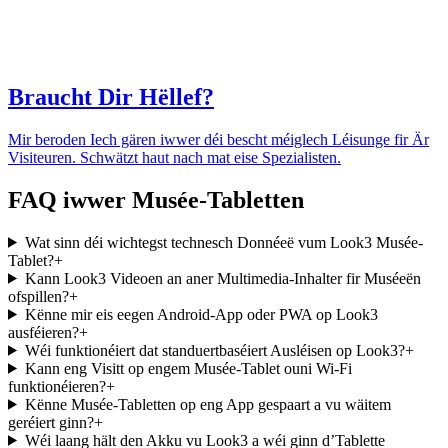
Braucht Dir Hëllef?
Mir beroden Iech gären iwwer déi bescht méiglech Léisunge fir Är
Visiteuren. Schwätzt haut nach mat eise Spezialisten.
FAQ iwwer Musée-Tabletten
Wat sinn déi wichtegst technesch Donnéeë vum Look3 Musée-
Tablet?
+
Kann Look3 Videoen an aner Multimedia-Inhalter fir Muséeën
ofspillen?
+
Kënne mir eis eegen Android-App oder PWA op Look3
ausféieren?
+
Wéi funktionéiert dat standuertbaséiert Ausléisen op Look3?
+
Kann eng Visitt op engem Musée-Tablet ouni Wi-Fi
funktionéieren?
+
Kënne Musée-Tabletten op eng App gespaart a vu wäitem
geréiert ginn?
+
Wéi laang hält den Akku vu Look3 a wéi ginn d’Tablette