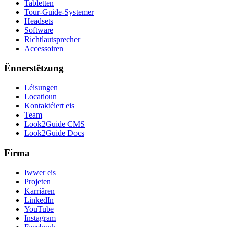
Tabletten
Tour-Guide-Systemer
Headsets
Software
Richtlautsprecher
Accessoiren
Ënnerstëtzung
Léisungen
Locatioun
Kontaktéiert eis
Team
Look2Guide CMS
Look2Guide Docs
Firma
Iwwer eis
Projeten
Karriären
LinkedIn
YouTube
Instagram