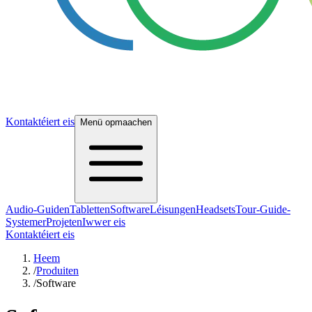
Kontaktéiert eis
Menü opmaachen
Audio-Guiden
Tabletten
Software
Léisungen
Headsets
Tour-Guide-
Systemer
Projeten
Iwwer eis
Kontaktéiert eis
Heem
/
Produiten
/
Software