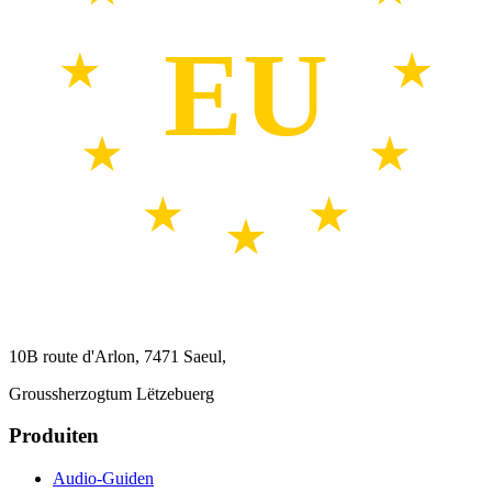
EU
10B route d'Arlon, 7471 Saeul,
Groussherzogtum Lëtzebuerg
Produiten
Audio-Guiden