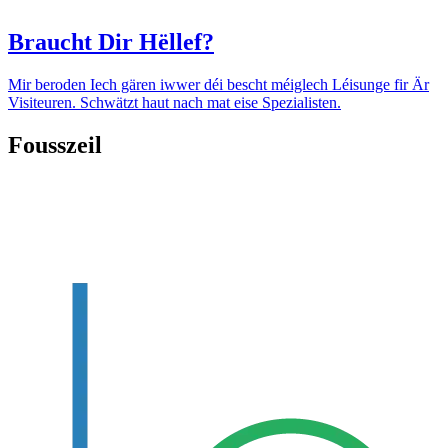
Braucht Dir Hëllef?
Mir beroden Iech gären iwwer déi bescht méiglech Léisunge fir Är
Visiteuren. Schwätzt haut nach mat eise Spezialisten.
Fousszeil