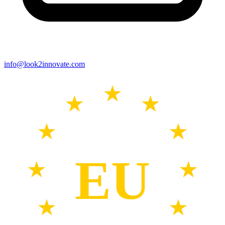
info@look2innovate.com
EU