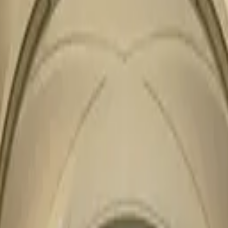
e
Projekty
O nas