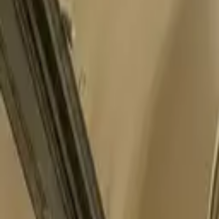
Look2Innovate.com
Kontaktujte nas
Otevrit menu
Audiopruvodci
Tablety
Software
Řešení
Sluchatka
Systemy pro pruvodc
Kontaktujte nas
Domu
/
Projekty
/
Les Fables, Cités Immersives
Les Fables, Cités Immersives
Audioprůvodcovský systém nasazen v Paříž, Francie