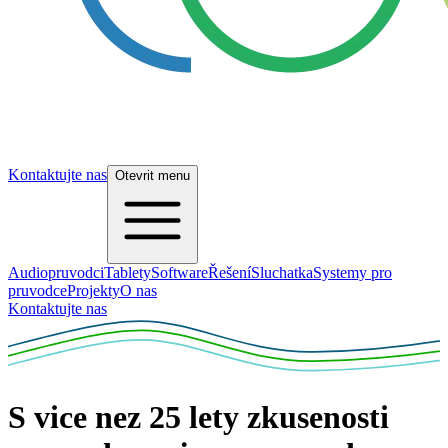
Kontaktujte nas
Otevrit menu
Audiopruvodci
Tablety
Software
Řešení
Sluchatka
Systemy pro
pruvodce
Projekty
O nas
Kontaktujte nas
S vice nez 25 lety zkusenosti