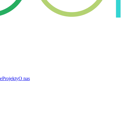
e
Projekty
O nas