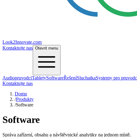
Look2Innovate.com
Kontaktujte nas
Otevrit menu
Audiopruvodci
Tablety
Software
Řešení
Sluchatka
Systemy pro pruvodc
Kontaktujte nas
Domu
/
Produkty
/
Software
Software
Správa zařízení, obsahu a návštěvnické analytiky na jednom místě.