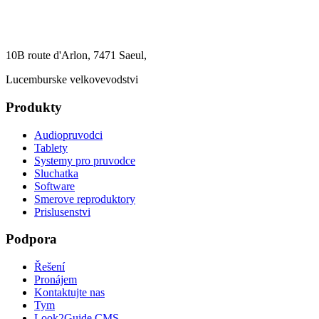
10B route d'Arlon, 7471 Saeul,
Lucemburske velkovevodstvi
Produkty
Audiopruvodci
Tablety
Systemy pro pruvodce
Sluchatka
Software
Smerove reproduktory
Prislusenstvi
Podpora
Řešení
Pronájem
Kontaktujte nas
Tym
Look2Guide CMS