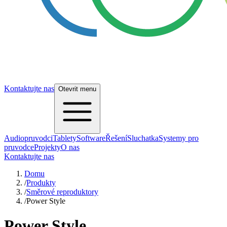
Kontaktujte nas
Otevrit menu
Audiopruvodci
Tablety
Software
Řešení
Sluchatka
Systemy pro
pruvodce
Projekty
O nas
Kontaktujte nas
Domu
/
Produkty
/
Směrové reproduktory
/
Power Style
Power Style