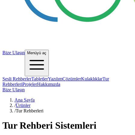
Bize Ulaşın
Menüyü aç
Sesli Rehberler
Tabletler
Yazılım
Çözümler
Kulaklıklar
Tur
Rehberleri
Projeler
Hakkımızda
Bize Ulaşın
Ana Sayfa
/
Ürünler
/
Tur Rehberleri
Tur Rehberi Sistemleri