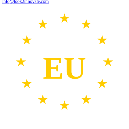
info@look2innovate.com
EU