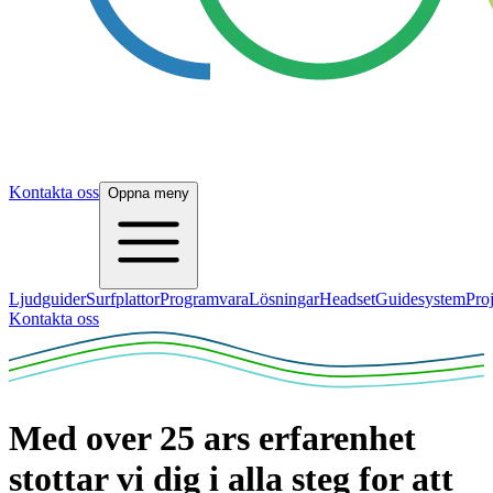
Kontakta oss
Oppna meny
Ljudguider
Surfplattor
Programvara
Lösningar
Headset
Guidesystem
Pro
Kontakta oss
Med over 25 ars erfarenhet
stottar vi dig i alla steg for att