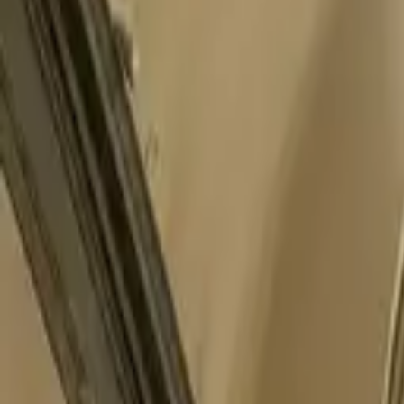
Look2Innovate.com
Fale conosco
Abrir menu
Audioguias
Tablets
Software
Soluções
Headsets
Guias de turismo
Projet
Fale conosco
Início
/
Projetos
/
The Formula 1® Exhibition
The Formula 1® Exhibition
Sistema de audioguia implantado em Amsterdam, Países Baixos