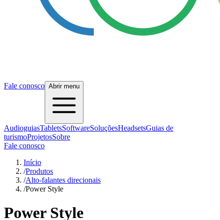
Fale conosco
Abrir menu
Audioguias
Tablets
Software
Soluções
Headsets
Guias de
turismo
Projetos
Sobre
Fale conosco
Início
/
Produtos
/
Alto-falantes direcionais
/
Power Style
Power Style