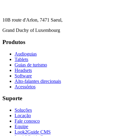
10B route d'Arlon, 7471 Saeul,
Grand Duchy of Luxembourg
Produtos
Audioguias
Tablets
Guias de turismo
Headsets
Software
Alto-falantes direcionais
Acessórios
Suporte
Soluções
Locação
Fale conosco
Equipe
Look2Guide CMS