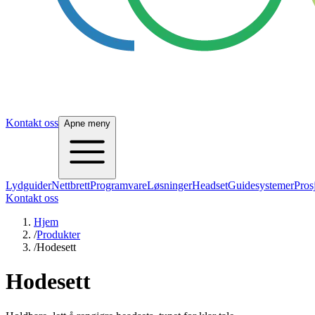
Kontakt oss
Apne meny
Lydguider
Nettbrett
Programvare
Løsninger
Headset
Guidesystemer
Pros
Kontakt oss
Hjem
/
Produkter
/
Hodesett
Hodesett