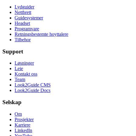
Lydguider
Nettbrett
Guidesystemer
Headset
Programvare
Retningsbestemte hoyttalere
Tilbehor
Support
Løsninger
Leie
Kontakt oss
Team
Look2Guide CMS
Look2Guide Docs
Selskap
Om
Prosjekter
Karriere
LinkedIn
YouTube