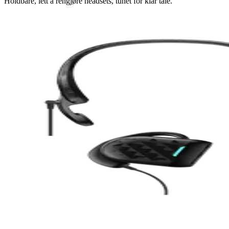
Holdbare, lett å rengjøre headsets, tunet for klar tale.