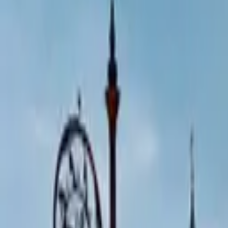
Look2Innovate.com
Neem contact op
Menu openen
Audiogidsen
Tablets
Software
Oplossingen
Headsets
Rondleiding
Projec
Neem contact op
Home
/
Projecten
/
Les Fables, Cités Immersives
Les Fables, Cités Immersives
Audiogidssysteem ingezet bij Parijs, Frankrijk