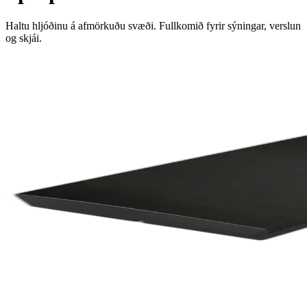
Haltu hljóðinu á afmörkuðu svæði. Fullkomið fyrir sýningar, verslun
og skjái.