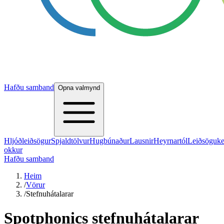
Hafðu samband
Opna valmynd
Hljóðleiðsögur
Spjaldtölvur
Hugbúnaður
Lausnir
Heyrnartól
Leiðsöguke
okkur
Hafðu samband
Heim
/
Vörur
/
Stefnuhátalarar
Spotphonics stefnuhátalarar