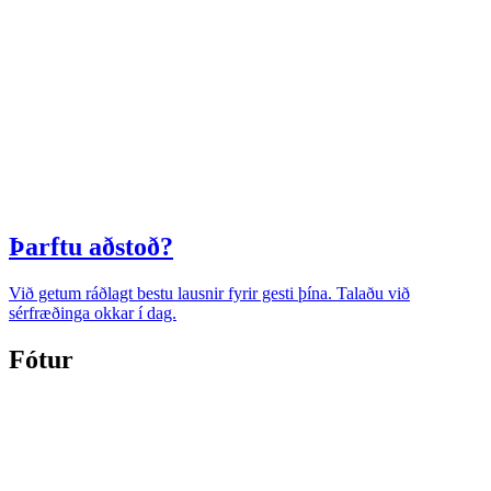
Þarftu aðstoð?
Við getum ráðlagt bestu lausnir fyrir gesti þína. Talaðu við
sérfræðinga okkar í dag.
Fótur