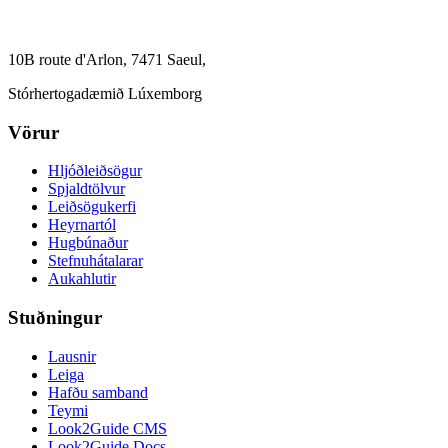
10B route d'Arlon, 7471 Saeul,
Stórhertogadæmið Lúxemborg
Vörur
Hljóðleiðsögur
Spjaldtölvur
Leiðsögukerfi
Heyrnartól
Hugbúnaður
Stefnuhátalarar
Aukahlutir
Stuðningur
Lausnir
Leiga
Hafðu samband
Teymi
Look2Guide CMS
Look2Guide Docs