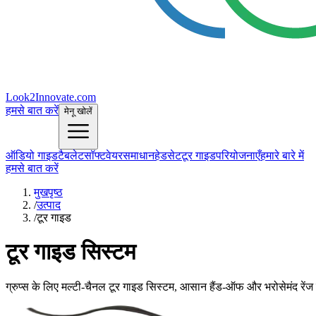
Look2Innovate.com
हमसे बात करें
मेनू खोलें
ऑडियो गाइड
टैबलेट
सॉफ्टवेयर
समाधान
हेडसेट
टूर गाइड
परियोजनाएँ
हमारे बारे में
हमसे बात करें
मुखपृष्ठ
/
उत्पाद
/
टूर गाइड
टूर गाइड सिस्टम
ग्रुप्स के लिए मल्टी‑चैनल टूर गाइड सिस्टम, आसान हैंड‑ऑफ और भरोसेमंद रें