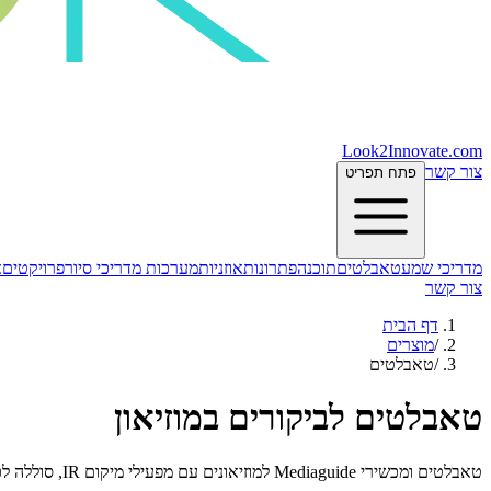
Look2Innovate.com
צור קשר
פתח תפריט
מדריכי שמע
טאבלטים
תוכנה
פתרונות
אוזניות
מערכות מדריכי סיור
פרויקטים
א
צור קשר
דף הבית
/
מוצרים
/
טאבלטים
טאבלטים לביקורים במוזיאון
טאבלטים ומכשירי Mediaguide למוזיאונים עם מפעילי מיקום IR, סוללה לכל היום ו‑SDK לאפליקציות מותאמות.