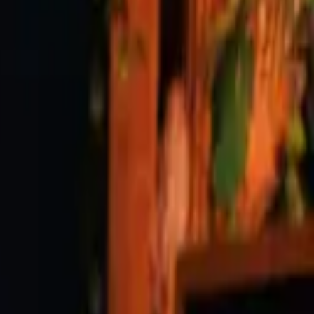
Look2Innovate.com
اتصل بنا
فتح القائمة
الأدلة الصوتية
الأجهزة اللوحية
البرمجيات
الحلول
سماعات الرأس
أنظمة الإر
اتصل بنا
الرئيسية
/
المشاريع
/
كاتدرائية نوتردام دو باريس
كاتدرائية نوتردام دو باريس
نظام أدلة صوتية مُنفَّذ في باريس، فرنسا